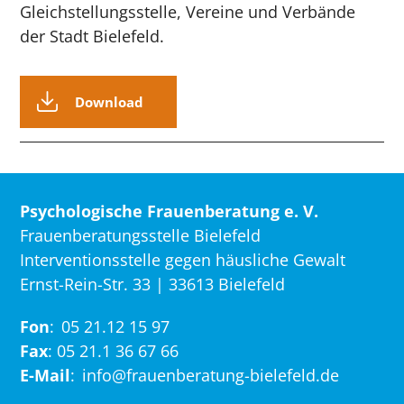
Gleichstellungsstelle, Vereine und Verbände
der Stadt Bielefeld.
Download
Psychologische Frauenberatung e. V.
Frauenberatungsstelle Bielefeld
Interventionsstelle gegen häusliche Gewalt
Ernst-Rein-Str. 33 | 33613 Bielefeld
Fon
:
05 21.12 15 97
Fax
: 05 21.1 36 67 66
E-Mail
:
info@frauenberatung-bielefeld.de