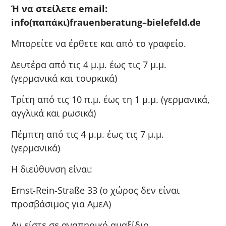
Ή να στείλετε
email
:
info
(παπάκι)
frauenberatung
–
bielefeld
.
de
Μπορείτε να έρθετε και από το γραφείο.
Δευτέρα από τις 4 μ.μ. έως τις 7 μ.μ.
(γερμανικά και τουρκικά)
Τρίτη από τις 10 π.μ. έως τη 1 μ.μ. (γερμανικά,
αγγλικά και ρωσικά)
Πέμπτη από τις 4 μ.μ. έως τις 7 μ.μ.
(γερμανικά)
Η διεύθυνση είναι:
Ernst-Rein-Straße 33 (ο χώρος δεν είναι
προσβάσιμος για ΑμεΑ)
Αν είστε σε αναπηρικό αμαξίδιο,